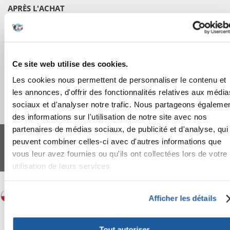
APRÈS L'ACHAT
APPRENEZ À NOUS CONNAÎTRE
Ce site web utilise des cookies.
Les cookies nous permettent de personnaliser le contenu et
les annonces, d'offrir des fonctionnalités relatives aux média
sociaux et d'analyser notre trafic. Nous partageons égaleme
des informations sur l'utilisation de notre site avec nos
FERA 24 UG Sede legale: Blankenfelder Dorfstraße 94 15827 Blankenfelde-
partenaires de médias sociaux, de publicité et d'analyse, qui
Mahlow (Germania) - P.IVA DE317667035
peuvent combiner celles-ci avec d'autres informations que
*
Tous les prix incluent la TVA / plus l'expédition
vous leur avez fournies ou qu'ils ont collectées lors de votre
© 2024-2026 FERA 24 UG.
utilisation de leurs services.
FERA INTERNATIONAL:
Afficher les détails
Tout autoriser