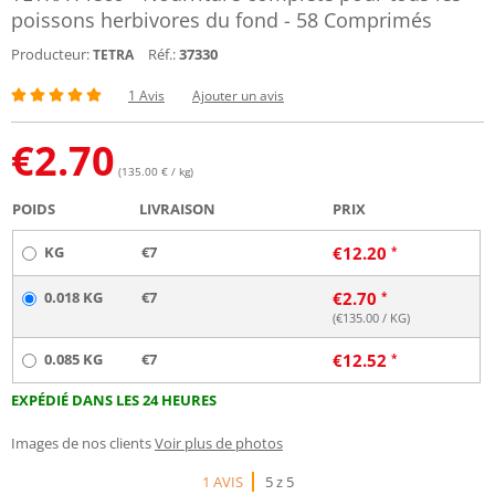
poissons herbivores du fond - 58 Comprimés
Producteur:
Réf.:
37330
TETRA
1 Avis
Ajouter un avis
€
2.70
(135.00 € / kg)
POIDS
LIVRAISON
PRIX
KG
€7
€
12.20
0.018 KG
€7
€
2.70
(€
135.00
/ KG)
0.085 KG
€7
€
12.52
EXPÉDIÉ DANS LES 24 HEURES
Images de nos clients
Voir plus de photos
1 AVIS
5 z 5