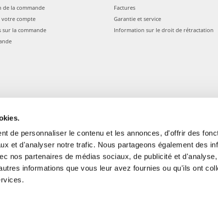
n de la commande
Factures
 votre compte
Garantie et service
s sur la commande
Information sur le droit de rétractation
ande
okies.
t de personnaliser le contenu et les annonces, d'offrir des fonct
ux et d'analyser notre trafic. Nous partageons également des in
 avec nos partenaires de médias sociaux, de publicité et d'analyse
autres informations que vous leur avez fournies ou qu'ils ont col
gale: Blankenfelder Dorfstraße 94 15827 Blankenfelde-Mahlow (Germania) 
ervices.
*
Tous les prix incluent la TVA / plus l'expédition
© 2024-2026 FERA 24 UG.
ONAL: