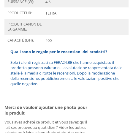
PUISSANCE (W):
4.5.
PRODUCTEUR:
TETRA
PRODUIT CANON DE
LA GAMME:
CAPACITÉ (L/H):
400
Quali sono le regole per le recensioni dei prodotti?
Solo i clienti registrati su FERA24.BE che hanno acquistato il
prodotto possono valutarlo. La valutazione rappresentata dalle
stelle è la media di tutte le recensioni. Dopo la moderazione
della recensione, pubblicheremo sia le valutazioni positive che
quelle negative.
Merci de vouloir ajouter une photo pour
le produit
Vous avez acheté ce produit et vous savez qu'il
fait ses preuves au quotidien ? Aidez les autres
acheteurs à faire le bon choix et ajoutez votre