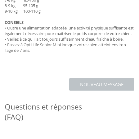
7-8 kg 85-100 g
8-9 kg 95-105 g
9-10 kg 100-110 g
CONSEILS
• Outre une alimentation adaptée, une activité physique suffisante est
également nécessaire pour maîtriser le poids corporel de votre chien.
• Veillez à ce qu'il ait toujours suffisamment d'eau fraîche à boire.
• Passez à Opti Life Senior Mini lorsque votre chien atteint environ
l'âge de 7 ans.
NOUVEAU MESSAGE
Questions et réponses
(FAQ)