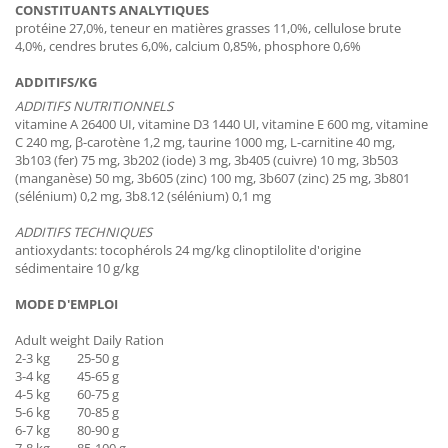
CONSTITUANTS ANALYTIQUES
protéine 27,0%, teneur en matières grasses 11,0%, cellulose brute
4,0%, cendres brutes 6,0%, calcium 0,85%, phosphore 0,6%
ADDITIFS/KG
ADDITIFS NUTRITIONNELS
vitamine A 26400 UI, vitamine D3 1440 UI, vitamine E 600 mg, vitamine
C 240 mg, β-carotène 1,2 mg, taurine 1000 mg, L-carnitine 40 mg,
3b103 (fer) 75 mg, 3b202 (iode) 3 mg, 3b405 (cuivre) 10 mg, 3b503
(manganèse) 50 mg, 3b605 (zinc) 100 mg, 3b607 (zinc) 25 mg, 3b801
(sélénium) 0,2 mg, 3b8.12 (sélénium) 0,1 mg
ADDITIFS TECHNIQUES
antioxydants: tocophérols 24 mg/kg clinoptilolite d'origine
sédimentaire 10 g/kg
MODE D'EMPLOI
Adult weight Daily Ration
2-3 kg 25-50 g
3-4 kg 45-65 g
4-5 kg 60-75 g
5-6 kg 70-85 g
6-7 kg 80-90 g