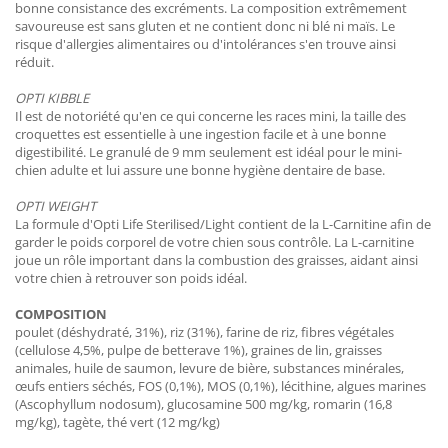
bonne consistance des excréments. La composition extrêmement
savoureuse est sans gluten et ne contient donc ni blé ni maïs. Le
risque d'allergies alimentaires ou d'intolérances s'en trouve ainsi
réduit.
OPTI KIBBLE
Il est de notoriété qu'en ce qui concerne les races mini, la taille des
croquettes est essentielle à une ingestion facile et à une bonne
digestibilité. Le granulé de 9 mm seulement est idéal pour le mini-
chien adulte et lui assure une bonne hygiène dentaire de base.
OPTI WEIGHT
La formule d'Opti Life Sterilised/Light contient de la L-Carnitine afin de
garder le poids corporel de votre chien sous contrôle. La L-carnitine
joue un rôle important dans la combustion des graisses, aidant ainsi
votre chien à retrouver son poids idéal.
COMPOSITION
poulet (déshydraté, 31%), riz (31%), farine de riz, fibres végétales
(cellulose 4,5%, pulpe de betterave 1%), graines de lin, graisses
animales, huile de saumon, levure de bière, substances minérales,
œufs entiers séchés, FOS (0,1%), MOS (0,1%), lécithine, algues marines
(Ascophyllum nodosum), glucosamine 500 mg/kg, romarin (16,8
mg/kg), tagète, thé vert (12 mg/kg)