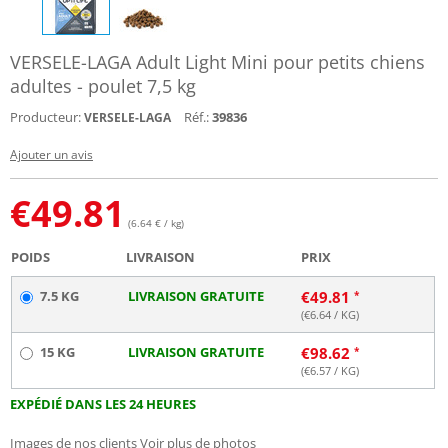
VERSELE-LAGA Adult Light Mini pour petits chiens
adultes - poulet 7,5 kg
Producteur:
Réf.:
39836
VERSELE-LAGA
Ajouter un avis
€
49.81
(6.64 € / kg)
POIDS
LIVRAISON
PRIX
7.5 KG
LIVRAISON GRATUITE
€
49.81
(€
6.64
/ KG)
15 KG
LIVRAISON GRATUITE
€
98.62
(€
6.57
/ KG)
EXPÉDIÉ DANS LES 24 HEURES
Images de nos clients
Voir plus de photos