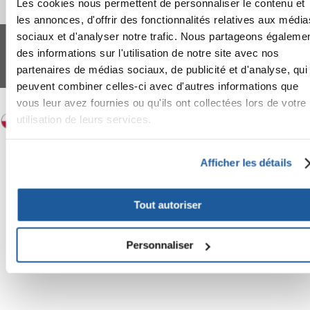
Les cookies nous permettent de personnaliser le contenu et
les annonces, d'offrir des fonctionnalités relatives aux média
FERA 24 UG Sede legale: Blankenfelder Dorfstraße 94 15827 Blankenfelde-
sociaux et d'analyser notre trafic. Nous partageons égaleme
Mahlow (Germania) - P.IVA DE317667035
des informations sur l'utilisation de notre site avec nos
*
Tous les prix incluent la TVA / plus l'expédition
partenaires de médias sociaux, de publicité et d'analyse, qui
© 2024-2026 FERA 24 UG.
peuvent combiner celles-ci avec d'autres informations que
FERA INTERNATIONAL:
vous leur avez fournies ou qu'ils ont collectées lors de votre
utilisation de leurs services.
Afficher les détails
Tout autoriser
Personnaliser