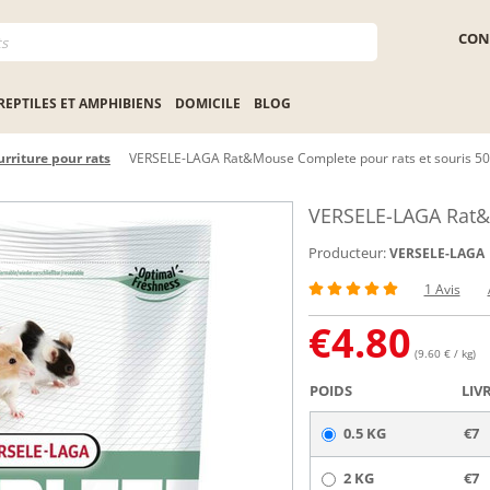
CON
REPTILES ET AMPHIBIENS
DOMICILE
BLOG
rriture pour rats
VERSELE-LAGA Rat&Mouse Complete pour rats et souris 5
VERSELE-LAGA Rat&M
Producteur:
VERSELE-LAGA
1 Avis
€
4.80
(9.60 € / kg)
POIDS
LIV
0.5 KG
€7
2 KG
€7