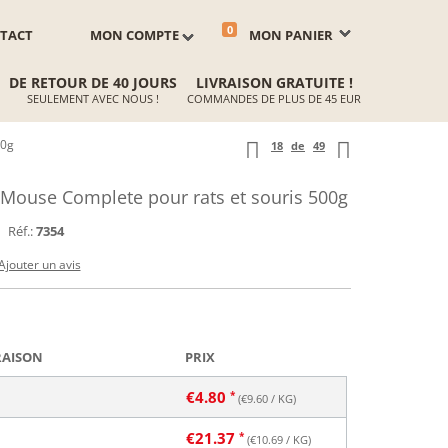
0
TACT
MON COMPTE
MON PANIER
DE RETOUR DE 40 JOURS
LIVRAISON GRATUITE !
SEULEMENT AVEC NOUS !
COMMANDES DE PLUS DE 45 EUR
00g
18
de
49
ouse Complete pour rats et souris 500g
Réf.:
7354
Ajouter un avis
RAISON
PRIX
€
4.80
(€
9.60
/ KG)
€
21.37
(€
10.69
/ KG)