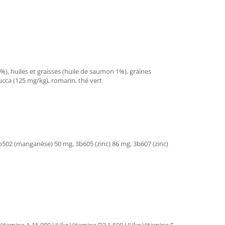
4%), huiles et graisses (huile de saumon 1%), graines
yucca (125 mg/kg), romarin, thé vert
3b502 (manganèse) 50 mg, 3b605 (zinc) 86 mg, 3b607 (zinc)