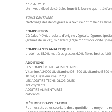
CEREAL PLUS
Un niveau élevé de céréales fournit la bonne quantité d'ami
SOINS DENTAIRES
Nettoyage des dents grâce à la texture optimale des aliment
COMPOSITION
Céréales (40%), produits d'origine végétale, légumes (petits
(graines de lin 2%), minéraux (argile montmorillonite 0,5%),
COMPOSANTS ANALYTIQUES
protéines 15,0%, matières grasses 6,0%, fibres brutes 4,0
ADDITIONS
LES COMPLÉMENTS ALIMENTAIRES
Vitamine A 24000 UI, vitamine D3 1500 UI, vitamine E 300 m
10 mg, E8 (sélénium) 0.2 mg
LES ADDITIFS TECHNOLOGIQUES
antioxydants
ADDITIFS ALIMENTAIRES
colorants
MÉTHODE D'APPLICATION
Pour les rats et les souris, la dose quotidienne moyenne