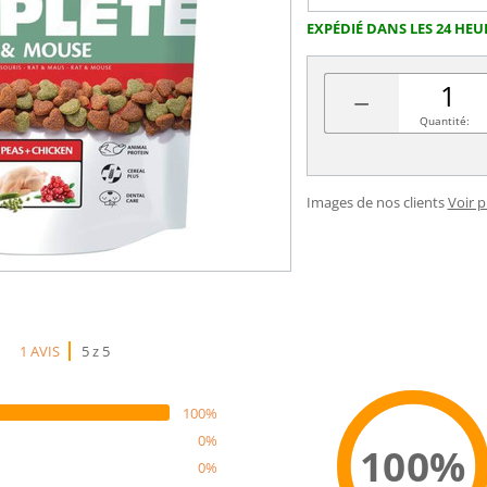
EXPÉDIÉ DANS LES 24 HEU
−
Quantité:
Images de nos clients
Voir 
1 AVIS
5 z 5
100%
0%
100%
0%