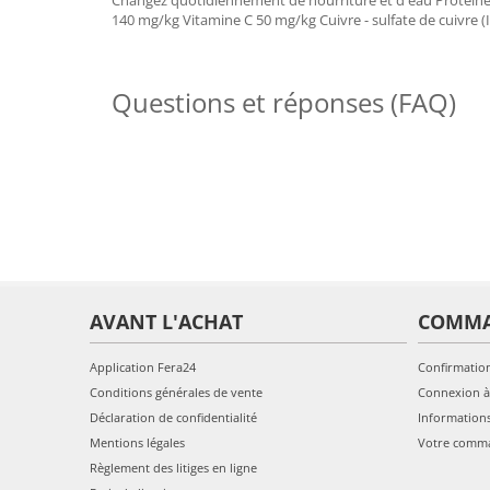
Changez quotidiennement de nourriture et d'eau Protéines
140 mg/kg Vitamine C 50 mg/kg Cuivre - sulfate de cuivre (
Questions et réponses (FAQ)
AVANT L'ACHAT
COMM
Application Fera24
Confirmatio
Conditions générales de vente
Connexion à
Déclaration de confidentialité
Information
Mentions légales
Votre comm
Règlement des litiges en ligne