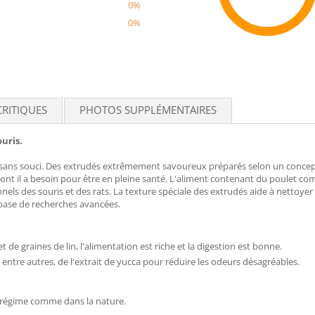
0%
0%
Recom
CRITIQUES
PHOTOS SUPPLÉMENTAIRES
uris.
ans souci. Des extrudés extrêmement savoureux préparés selon un concept t
s dont il a besoin pour être en pleine santé. L'aliment contenant du poulet c
onnels des souris et des rats. La texture spéciale des extrudés aide à nettoye
 base de recherches avancées.
t de graines de lin, l'alimentation est riche et la digestion est bonne.
entre autres, de l'extrait de yucca pour réduire les odeurs désagréables.
 régime comme dans la nature.