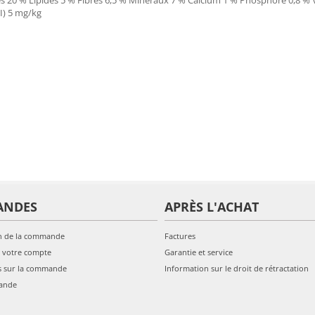
 20 % Lipides 5 % Fibres 6,5 % Minéraux 7 % Calcium 1 % Phosphore 0,8 % V
II) 5 mg/kg
ANDES
APRÈS L'ACHAT
n de la commande
Factures
 votre compte
Garantie et service
s sur la commande
Information sur le droit de rétractation
ande