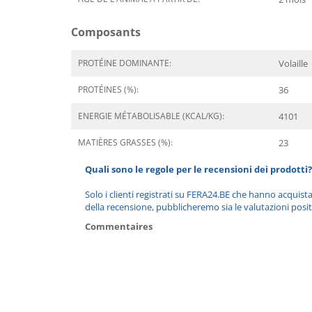
Composants
PROTÉINE DOMINANTE:
Volaille
PROTÉINES (%):
36
ENERGIE MÉTABOLISABLE (KCAL/KG):
4101
MATIÈRES GRASSES (%):
23
Quali sono le regole per le recensioni dei prodotti?
Solo i clienti registrati su FERA24.BE che hanno acquist
della recensione, pubblicheremo sia le valutazioni posit
Commentaires