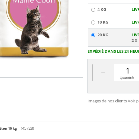
4 KG
LIV
10 KG
LIV
20 KG
LIV
2 X
EXPÉDIÉ DANS LES 24 HEU
−
Quantité:
Images de nos clients
Voir 
(45728)
tten 10 kg