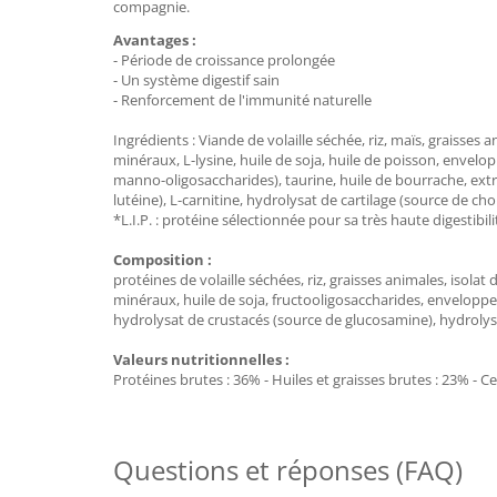
compagnie.
Avantages :
- Période de croissance prolongée
- Un système digestif sain
- Renforcement de l'immunité naturelle
Ingrédients : Viande de volaille séchée, riz, maïs, graisses
minéraux, L-lysine, huile de soja, huile de poisson, envel
manno-oligosaccharides), taurine, huile de bourrache, extra
lutéine), L-carnitine, hydrolysat de cartilage (source de ch
*L.I.P. : protéine sélectionnée pour sa très haute digestibili
Composition :
protéines de volaille séchées, riz, graisses animales, isola
minéraux, huile de soja, fructooligosaccharides, enveloppes
hydrolysat de crustacés (source de glucosamine), hydrolysa
Valeurs nutritionnelles :
Protéines brutes : 36% - Huiles et graisses brutes : 23% - Cen
Questions et réponses (FAQ)