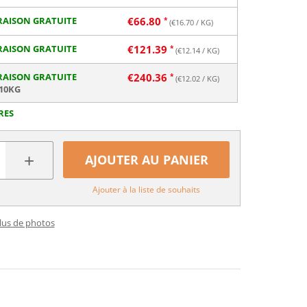
RAISON GRATUITE
€
66.80
(€
16.70
/ KG)
RAISON GRATUITE
€
121.39
(€
12.14
/ KG)
RAISON GRATUITE
€
240.36
(€
12.02
/ KG)
 10KG
RES
+
AJOUTER AU PANIER
Ajouter à la liste de souhaits
plus de photos