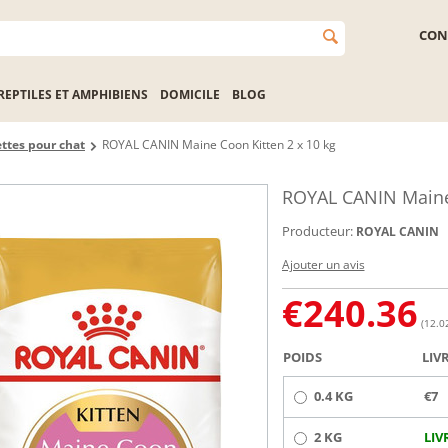
CON
REPTILES ET AMPHIBIENS
DOMICILE
BLOG
ttes pour chat
ROYAL CANIN Maine Coon Kitten 2 x 10 kg
ROYAL CANIN Maine 
Producteur:
ROYAL CANIN
Ajouter un avis
€
240.36
(12.02
POIDS
LIV
0.4 KG
€7
2 KG
LIV