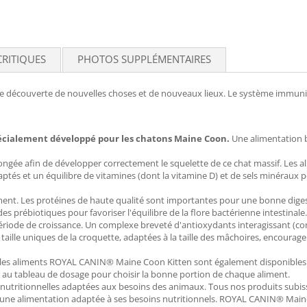
CRITIQUES
PHOTOS SUPPLÉMENTAIRES
, de découverte de nouvelles choses et de nouveaux lieux. Le système immun
cialement développé pour les chatons Maine Coon.
Une alimentation 
ongée afin de développer correctement le squelette de ce chat massif. Le
aptés et un équilibre de vitamines (dont la vitamine D) et de sels minéraux
ment. Les protéines de haute qualité sont importantes pour une bonne dig
s prébiotiques pour favoriser l'équilibre de la flore bactérienne intestinale.
ériode de croissance. Un complexe breveté d'antioxydants interagissant (c
aille uniques de la croquette, adaptées à la taille des mâchoires, encouragen
s, les aliments ROYAL CANIN® Maine Coon Kitten sont également disponibl
r au tableau de dosage pour choisir la bonne portion de chaque aliment.
 nutritionnelles adaptées aux besoins des animaux. Tous nos produits subi
chat une alimentation adaptée à ses besoins nutritionnels. ROYAL CANIN® Ma