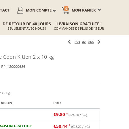
0
TACT
MON COMPTE
MON PANIER
DE RETOUR DE 40 JOURS
LIVRAISON GRATUITE !
SEULEMENT AVEC NOUS !
COMMANDES DE PLUS DE 45 EUR
653
de
866
Coon Kitten 2 x 10 kg
Réf.:
20000686
 € / kg)
RAISON
PRIX
€
9.80
(€
24.50
/ KG)
RAISON GRATUITE
€
50.44
(€
25.22
/ KG)