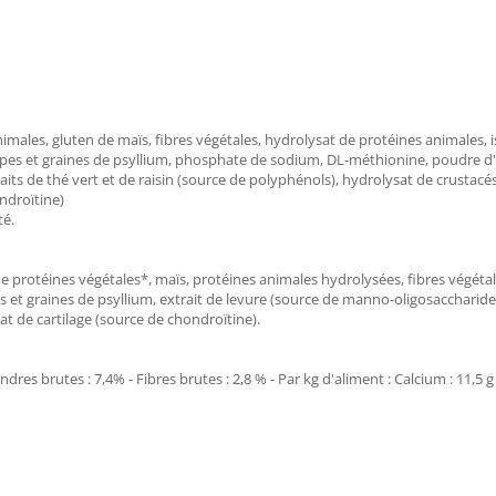
 animales, gluten de maïs, fibres végétales, hydrolysat de protéines animales,
oppes et graines de psyllium, phosphate de sodium, DL-méthionine, poudre d'o
its de thé vert et de raisin (source de polyphénols), hydrolysat de crustacé
ondroïtine)
té.
t de protéines végétales*, maïs, protéines animales hydrolysées, fibres végétal
 et graines de psyllium, extrait de levure (source de manno-oligosaccharides)
t de cartilage (source de chondroïtine).
dres brutes : 7,4% - Fibres brutes : 2,8 % - Par kg d'aliment : Calcium : 11,5 g