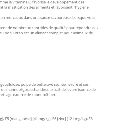
omme la vitamine E) favorise le développement des
t la mastication des aliments et favorisent l'hygiène
es en morceaux dans une sauce savoureuse. Lorsque vous
ssent de nombreux contrôles de qualité pour répondre aux
ine Coon Kitten est un aliment complet pour animaux de
ingocellulose, pulpe de betterave séchée, levure et ses
e de mannooligosaccharides), extrait de levure (source de
artilage (source de chondroïtine)
kg), E5 [manganèse] (41 mg/kg), E6 [zinc] (121 mg/kg), E8