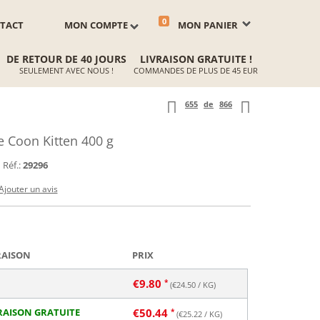
0
TACT
MON COMPTE
MON PANIER
DE RETOUR DE 40 JOURS
LIVRAISON GRATUITE !
SEULEMENT AVEC NOUS !
COMMANDES DE PLUS DE 45 EUR
655
de
866
 Coon Kitten 400 g
Réf.:
29296
Ajouter un avis
RAISON
PRIX
€
9.80
(€
24.50
/ KG)
RAISON GRATUITE
€
50.44
(€
25.22
/ KG)