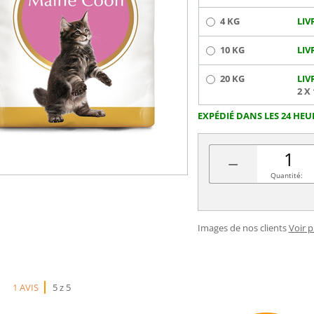
4 KG
LIV
10 KG
LIV
20 KG
LIV
2 X
EXPÉDIÉ DANS LES 24 HEU
−
Quantité:
Images de nos clients
Voir 
1 AVIS
5 z 5