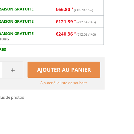
RAISON GRATUITE
€
66.80
(€
16.70
/ KG)
RAISON GRATUITE
€
121.39
(€
12.14
/ KG)
RAISON GRATUITE
€
240.36
(€
12.02
/ KG)
 10KG
RES
+
AJOUTER AU PANIER
Ajouter à la liste de souhaits
plus de photos