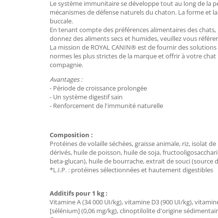
Le système immunitaire se développe tout au long de la p
mécanismes de défense naturels du chaton. La forme et la t
buccale.
En tenant compte des préférences alimentaires des chat
donnez des aliments secs et humides, veuillez vous référe
La mission de ROYAL CANIN® est de fournir des solutions
normes les plus strictes de la marque et offrir à votre 
compagnie.
Avantages :
- Période de croissance prolongée
- Un système digestif sain
- Renforcement de l'immunité naturelle
Composition :
Protéines de volaille séchées, graisse animale, riz, isolat 
dérivés, huile de poisson, huile de soja, fructooligosacch
beta-glucan), huile de bourrache, extrait de souci (source 
*L.I.P. : protéines sélectionnées et hautement digestibles
Additifs pour 1 kg :
Vitamine A (34 000 UI/kg), vitamine D3 (900 UI/kg), vitamine
[sélénium] (0,06 mg/kg), clinoptilolite d'origine sédimentair