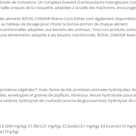
ériode de croissance. Un complexe breveté d'antioxydants interagissant (c
aille uniques de la croquette, adaptées à la taille des mâchoires, encouragen
s, les aliments ROYAL CANIN® Maine Coon Kitten sont également disponibl
r au tableau de dosage pour choisir la bonne portion de chaque aliment.
 nutritionnelles adaptées aux besoins des animaux. Tous nos produits subi
chat une alimentation adaptée à ses besoins nutritionnels. ROYAL CANIN® Ma
de protéines végétales*, maïs, farine de blé, protéines animales hydrolysées, l
arides, enveloppes et graines de psyllium, minéraux, levure hydrolysée (sourc
de lutéine), hydrolysat de crustacés (source de glucosamine), hydrolysat de c
 E (690 mg/kg), E1 [fer] (31 mg/kg), E2 [iode] (3,1 mg/kg), E4 [cuivre] (10 mg/
e (10 g/kg)