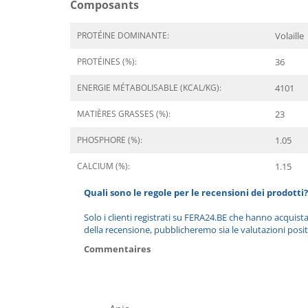
Composants
PROTÉINE DOMINANTE:
Volaille
PROTÉINES (%):
36
ENERGIE MÉTABOLISABLE (KCAL/KG):
4101
MATIÈRES GRASSES (%):
23
PHOSPHORE (%):
1.05
CALCIUM (%):
1.15
Quali sono le regole per le recensioni dei prodotti?
Solo i clienti registrati su FERA24.BE che hanno acquist
della recensione, pubblicheremo sia le valutazioni posit
Commentaires