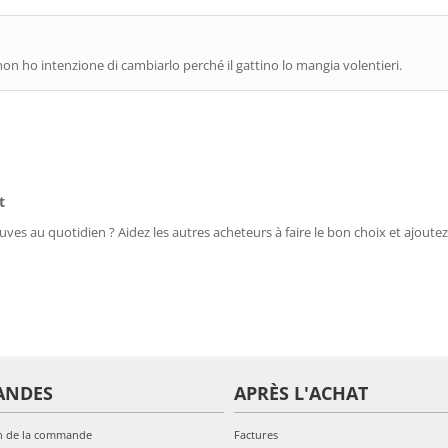
 non ho intenzione di cambiarlo perché il gattino lo mangia volentieri.
t
uves au quotidien ? Aidez les autres acheteurs à faire le bon choix et ajoutez
ANDES
APRÈS L'ACHAT
n de la commande
Factures